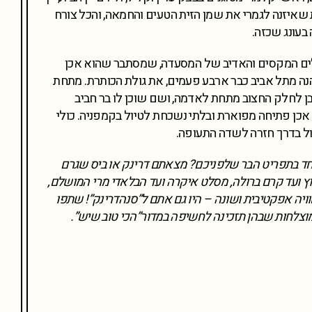
ת שאיזנה לגמרי את שמן הזית הטעים והחמאה, והכל צורח
בעונג שכזה.
לים המקסים והאדיב של המסעדה, שמסתבר שהוא אכן
הנה מתל אביב כבר ארבע פעמים, את גולת הכותרת. מתחת
ן לחלק החצוב מתחת לאדמה, ושם שוכן לו בר חביב
ה אכן פתיחה מפוארת ובלתי נשכחת לטיול בקמפניה. כולי
ל בדרך חזרה לשדה התעופה.
ד בתפריט הבר שלפניכם? מצאתם דרינק או ביס שגרם
וץ ועד קרם ברולה, מסלט איקרה ועד הבלאדי מרי המושלם,
ויה אפקטיבית ושונה – היו גם אתם ל”סנהדרינק”! שתפו
וצלחות שבהן תזכינה לחשיפה במדור”הכי טוב שיש”.