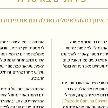
ה איתן נסעה לאיטליה ואכלה שם את פירות הי
להיות רק מרומא צפונה.
הנחיתה ברומא הייתה די מה
 נפולי ולא למות, ליהנות
לי מספיק זמן להרגיש שרעב
, ליהנות מנופי קאפרי ולהתרשם
, אפילו טעים מאוד, אבל שום
 שעתיים מאז הנחיתה בנמל
האמת שנראה קצת מוזר שהמק
החביבה.
סענו לסיים את הערב עם גינס
תי שם את אוריאל כהן צדק
המנות הראשונות של פירות הי
ום איטליה בקרוב, אמר לי
וגם המנה האחרונה של הטירמיס
Pizzotto Cantina Conver
“.
המדהימות שהוגשו בהתחלה. א
 יתאפשר, אם אני אזכור את
הרבה שמן זית טוב ובצלצלים, 