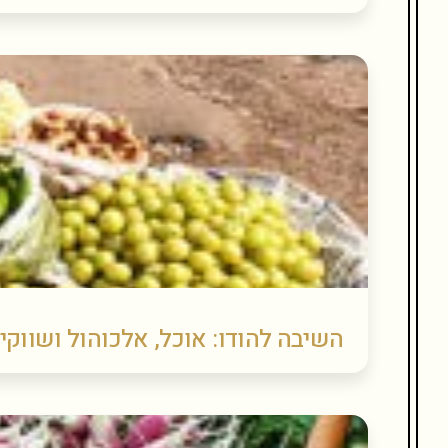
השיבה להודו: אוכל, אלכוהול ושווקי