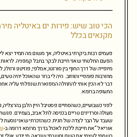
הכי טוב שיש: פירות ים באיטליה מיר
מקנאים בכלל
פעמים רבות ביקרתי באיטליה, אך משום מה תמיד יצא לי 
הפעם החלטתי שאני חייבת לבקר בחבל קמפניה. לראות את
מיופייה של דרך החוף בין סורנטו, אמלפי, פוזיטנו ורוולו
מחורבות פומפיי והווזוב. היה לי ברור שהאוכל יהיה טעים
דבר לא הכין אותי להתחלה המפוארת שנפלתי עליה אחרי
התעופה ברומא.
לפני כשבועיים, כשהסתיים פסטיבל היין הלבן בהרצליה, נ
מעולה וסרדינים טריים בכניסה לתל אביב, בעמירם. פגש
שעבד על הבר לצדה של חגית. כשהזכרתי שאני נוסעת לדר
אוריאל “את חייבת ללכת לאכול בדרך מרומא דרומה ב-
si
רשמתי לעצמי את השם וחשבתי שנראה, מי יודע, אולי זה