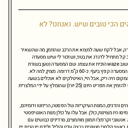
ם הכי טובים שיש. ואנחנו? לא
ירה, אבל לקח שעה למצוא את הרכב שהוזמן, מה שהשאיר
 קל מתחיל לדגדג את בטני, ושזכור לי שיש מסעדה
מומלצת מדרום לרומא. ופה שוב waze הוכיח את עצמו. שם המסעדה נטען בשורת
הניווט וכתובתה ומיקומה של המסעדה קפץ ביעף. כ-60 ק”מ דרומה. מצוין, למה לא.
ום היה ריק, אבל היי, האיטלקים לא אוכלים בשעה
שלוש אחר הצהרים. והוחלט להזמין את תפריט היום (25 יורו) שהומלץ על ידי המלצרית
ם והדגים, המנות העיקריות של הפסטה, הריזוטו ודומיהם,
ו היו מצוינות, כולן. אבל עלו על כולן מנות האנטיפסטי
נשובי וקרפצ’ו תמנון מוחמצים, סרדינים כבושים עם
ראשי קלמרי מטוגנים בבצק עדין וקליל, ולידם יין הבית, יין