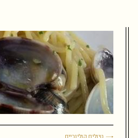
שִׂים
לֵב:
בְּאֲתָר
זֶה
מֻפְעֶלֶת
מַעֲרֶכֶת
נָגִישׁ
בִּקְלִיק
הַמְּסַיַּעַת
לִנְגִישׁוּת
הָאֲתָר.
לְחַץ
Control-
F11
לְהַתְאָמַת
הָאֲתָר
לְעִוְורִים
הַמִּשְׁתַּמְּשִׁים
בְּתוֹכְנַת
קוֹרֵא־מָסָךְ;
לְחַץ
Control-
F10
לִפְתִיחַת
תַּפְרִיט
נְגִישׁוּת.
טיולים קולינריים