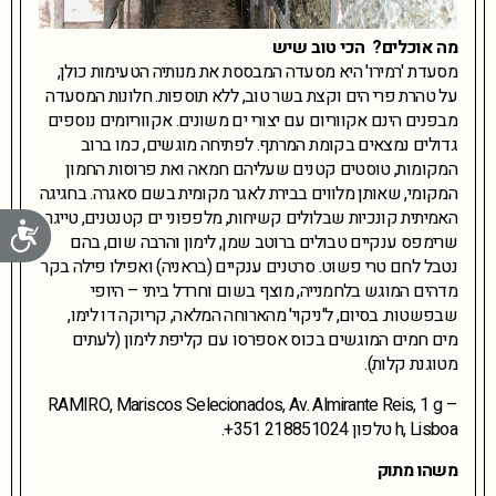
מה אוכלים
?
הכי טוב שיש
מסעדת 'רמירו' היא מסעדה המבססת את מנותיה הטעימות כולן,
על טהרת פרי הים וקצת בשר טוב, ללא תוספות. חלונות המסעדה
מבפנים הינם אקווריום עם יצורי ים משונים. אקווריומים נוספים
גדולים נמצאים בקומת המרתף. לפתיחה מוגשים, כמו ברוב
המקומות, טוסטים קטנים שעליהם חמאה ואת פרוסות החמון
המקומי, שאותן מלווים בבירת לאגר מקומית בשם סאגרה. בחגיגה
האמיתית קונכיות שבלולים קשיחות, מלפפוני ים קטנטנים, טייגר
נג
שרימפס ענקיים טבולים ברוטב שמן, לימון והרבה שום, בהם
נטבל לחם טרי פשוט. סרטנים ענקיים (בראניה) ואפילו פילה בקר
מדהים המוגש בלחמנייה, מוצף בשום וחרדל ביתי – היופי
שבפשטות. בסיום, ל'ניקוי' מהארוחה המלאה, קריוקה דו לימו,
מים חמים המוגשים בכוס אספרסו עם קליפת לימון (לעתים
מטוגנת קלות).
RAMIRO, Mariscos Selecionados, Av. Almirante Reis, 1 g –
h, Lisboa טלפון 218851024 351+.
משהו מתוק