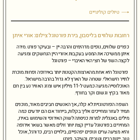
טיולים קולינריים
רחובות שלווים בליסבון, בירת פורטוגל צילום: אורי איתן
כפרים שלווים, נופים מדהימים והרבה יין – ובעיקר פורט. מירה
איתן ממשיכה את המסע בעקבות אזורי היין הנחשקים ומגיעה
לקצה השני של חצי האי האיברי – פורטוגל
פורטוגל היא אחת מהארצות הקטנות יותר באירופה ופחות מוכרת
לתייר הישראלי. שטחה של הארץ לא גדול בהרבה מישראל.
האוכלוסייה מגיעה כמעט ל-11 מיליון איש ומזג האוויר נע בין חם
מאוד בקיץ וגשום וקר בחורף.
השפה הפורטוגזית לא קלה, אך האנשים חביבים מאוד, מוכנים
תמיד לעזור ומחייכים אליך בקלות, בייחוד אם הם יודעים כמה
מילים באנגלית. למרות כניסתה לשוק האירופי והשימוש באירו,
המחירים בפורטוגל עדיין קצת יותר זולים מאשר בשאר אירופה
והיא מציעה ערים ונופים יפהפיים, בילויים רבים, כדורגל, אוכל
טוב, יינות רבים וטובים, והעיקר, פורט.