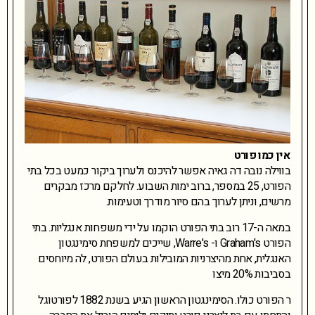
אין כמו פורט
בווילה נובה דה גאיה אפשר להיכנס ולערוך ביקור כמעט בכל בתי
הפורט, 25 במספר, ברוב ימות השבוע. לחלקם מרכז מבקרים
מרשים, וניתן לערוך בהם סיור מודרך וטעימות.
במאה ה-17 רוב בתי הפורט הוקמו על ידי משפחות אנגליות. בתי
הפורט Graham's ו- Warre's, שייכים למשפחת סימינגטון
האנגלית, אחת מהיצרניות המובילות בעולם הפורט, לה מיוחסים
בסביבות 20% מיצו
ר הפורט כולו. הסימינגטון הראשון הגיע בשנת 1882 לפורטוגל