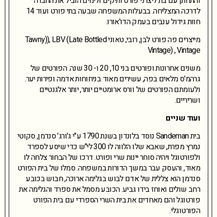
והתחתן עם בת ליצרני פורט ותיקים ולימים הוביל את החברה
לדרכה המצליחה. בבעלות המשפחה שבעה בתי פורט ועוד 14
חוות גידול ענבים בעמק הדו'אורו.
מייצרים פה פורט לבן, רובי, טאוני Tawny)), LBV (Late Bottled
Vintage) , Vintage
משנים אחרונות ופורטים בני 10, 20 ו- 30 שנה. הפורטים של
גרהמ'ס מלאים בפה, עשירים מאוד בניחוחות אדמה ופירות יער.
ולעומתם הפורטים של וורס ארומטיים יותר, יותר אלגנטיים
ושריריים.
ועוד שניים
בית Sandeman נוסד בלונדון בשנת 1790 ע"י ג'ורג' סנדמן, סקוטי
נמרץ מפרת, שאבא שלו הלווה לו 300 לי"ש כדי שיסע לספרד
ולפורטוגל ויהיה סוחר יינות שרי ופורט. דרכו של הבחור צלחה לו
מאוד, והעסק עבר במשך הדורות במשפחה. סמלו של בית הפורט
סנדמן הוא צללית של אדם לבוש בגלימה ארוכה, חבוש בכובע
רחב שולים ואוחז בידו גביע. הכובע מסמל את ספרד והגלימה את
פורטוגל והם מאחדים את בית השרי הספרדי עם בית הפורט
הפורטוגלי.