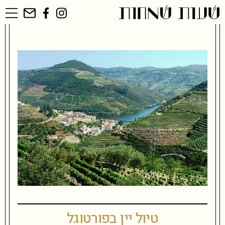
שִׂים
לֵב:
בְּאֲתָר
זֶה
מֻפְעֶלֶת
מַעֲרֶכֶת
נָגִישׁ
בִּקְלִיק
הַמְּסַיַּעַת
לִנְגִישׁוּת
הָאֲתָר.
טיול יין בפורטוגל