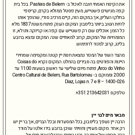
את הקינוח האמתי חובה לאכול ב- Pasteis de Belem. בכל בית
קפה מגישים פשטייש, מעין פסטל ממולא בקרם, קריספי
בחלקו העליון, אך במקום הזה, קיים מרכיב סודי, שהופך אותו
להיות הטוב ביותר בליסבון. המקום הענק פתוח משנת 1837 מלא
כל הזמן. אוכלים שם רק פשטייש עם קפה או קריוקה ותו לא, זו
המומחיות של המקום, קרוב למאתיים שנה. המקום נמצא ברובע
בלינג, קרוב למנזר ז'רונימוש.
מהצד השני של המנזר נמצאת חנות יין קטנה ומקסימה שמחירי
היינות והפורטים בה סבירים בהחלט. המקום נקרא Coisas do
Arco do Vinho, פתוח מיום שלישי עד ראשון בשעות 11:00 עד
20:00 וממוקם ב- Centro Caltural de Belem, Rua Bartolomeu
Diaz, Lojas n. 7 e 8 – 1400-026
טלפקס 213642031 351+.
מבאר מים לבר יין
הרבה יין נשפך בליסבון, בכל המסעדות ובכל הברים, אך בר יין יש
רק אחד. מקום מעניין וחוויתי. שוכן ברובע בירו אלטו על מורד
ההר. מרומו של אותו הר, נהגו בימים עברו להעביר מים אל