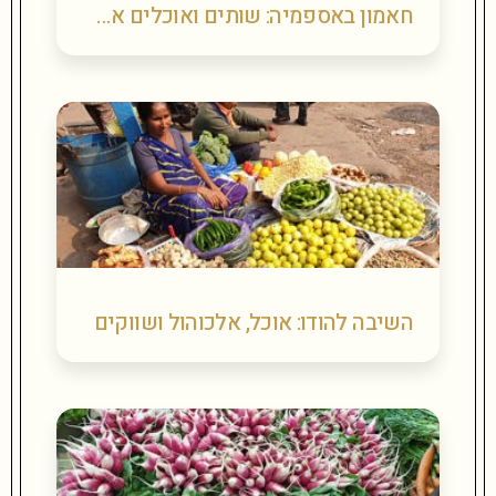
חאמון באספמיה: שותים ואוכלים את אנדלוסיה
השיבה להודו: אוכל, אלכוהול ושווקים