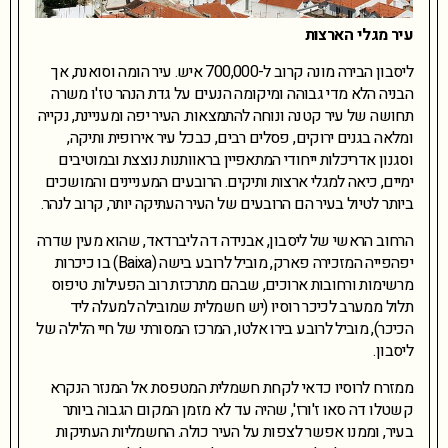
עיר מגלי הארצות
ליסבון הבירה מונה קרוב ל-700,000 איש. עיר הומה וסואנת, אך
הבניה הלא מדי גבוהה ומיקומה הנעים על גדת הנהר טז'ו משרה
תחושה של עיר קטנה ונוחה להתמצאות. העיר יפה ומעניינת, נקייה
ומלאה בגנים ירוקים, פסלים רבים, כבכל עיר אירופית ותיקה,
וסגנון אדריכלות ייחודי המתאפיין בראוותנות נוצצת ובמוטיבים
ימיים, כיאה למגלי ארצות ותיקים. הרובעים המעניינים והמושכים
ביותר לטיול בעיר הם הרובעים של העיר העתיקה יותר, קרוב לנהר.
הרחוב הראשי של ליסבון, אבנידה דה ליברדאד, שהוא מעין שדרה
יפהפייה המזכירה פארק, מוביל לרובע בישה (Baixa) בו כיכרות
מרשימות ורחובות ארוכים, שבהם מתרכזת רוב הפעילות. טיפוס
תלול ממערב לכיכר רוסיו (יש חשמלית שמובילה למעלה ליד
הכיכר), מוביל לרובע בירו אלטו, המרכז המסורתי של חיי הלילה של
ליסבון.
ממזרח לרוסיו כדאי לקחת חשמלית המטפסת אל המנזר הנקרא
קשטלו דה סאו ז'ורז', שהיה עד לא מזמן המקום הגבוה ביותר
בעיר, וממנו אפשר לצפות על העיר כולה. החשמליות העתיקות