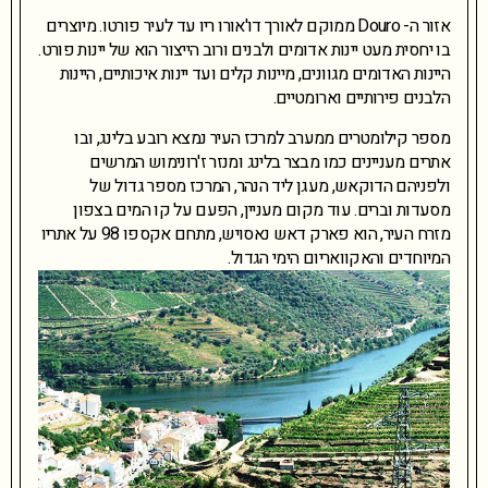
אזור ה- Douro ממוקם לאורך דו'אורו ריו עד לעיר פורטו. מיוצרים
בו יחסית מעט יינות אדומים ולבנים ורוב הייצור הוא של יינות פורט.
היינות האדומים מגוונים, מיינות קלים ועד יינות איכותיים, היינות
הלבנים פירותיים וארומטיים.
מספר קילומטרים ממערב למרכז העיר נמצא רובע בלינג, ובו
אתרים מעניינים כמו מבצר בלינג ומנזר ז'רונימוש המרשים
ולפניהם הדוקאש, מעגן ליד הנהר, המרכז מספר גדול של
מסעדות וברים. עוד מקום מעניין, הפעם על קו המים בצפון
מזרח העיר, הוא פארק דאש נאסויש, מתחם אקספו 98 על אתריו
המיוחדים והאקוואריום הימי הגדול.