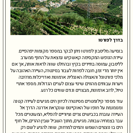
בדרך לפורטו
בנסיעה מליסבון לפורטו ניתן לבקר במספר מקומות יפהפיים.
עיירת הנופש המקסימה קאשקיש נמצאת על החוף ממערב
לליסבון, עמוסה בתיירים בקיץ ובהחלט שווה לראות אותה, אך אם
אין יותר מדי זמן, חובה לפחות לעבור בסינטרה, העיירה האהובה על
מלכי פורטוגל והאצולה האנגלית. ארמונות ואדריכלות מרהיבה
ויערות עבותים מהווים שינוי עצום לערים הגדולות. מספר אתרי
טיול, לרוב ארמונות, מבצרים וגנים שווים כל רגע.
עוד מספר קילומטרים מסינטרה לכיוון הים מגיעים לעיירה קטנה
ומנומנמת על חופו של האוקיינוס שנקראת אדרגה. הדרך אל
העיירה עוברת בכבישים צרים וציוריים להפליא, המעוטרים מכל
עבר בצמחיה עבותה. מגיעים, מתוך השביל שבין ההרים, אל חוף
הים בו נוצצים השמש והמים למרחוק. שווה להגיע לשם רק