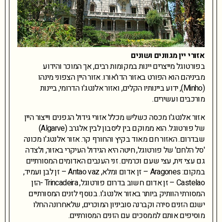
אזורי יין מגוונים ושונים
בפורטוגל מייצרים יינות במקומות רבים, אך המוכר והידוע
מביניהם הוא הפורט באזור הדו'אורו. אזור היין הצפוני מינהו
(Minho), ידוע ביינותיו הקלים, ואזור אלנטג'ו הדרומי, ביינות
מורכבים ועשירים.
אזור אלנטג'ו מכסה כשליש מכלל אזורי גידול הגפנים וייצור היין
של פורטוגל. הוא ממוקם בין ליסבון לבין אלגרב (Algarve)
שבדרום. האזור חם מאוד בקיץ והחורף קר. אזור אלנטג'ו מכונה
'סל הלחם' של פורטוגל, חיטה היא הגידול העיקרי באזור, ולצדה
גם עצי זית, עצי שעם וכרמים. זני הענבים האדומים המסורתיים
במקום: Aragones – זן אדום ומלא, Antao vaz – זן לבן ועמיד,
Castelao – זן אדום חשוב בדרום פורטוגל, Trincadeira -הזן
המסורתי הוותיק ביותר באזור אלנטג'ו. בנוסף לזנים המסורתיים
ישנם הזנים סירה וקברנה סוביניון המוכרים, שלאחרונה החלו
מוסיפים אותם לממסכים עם הזנים המסורתיים.