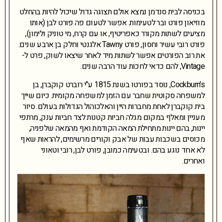
בכניסה לבית סנדמן נמצא אולם תצוגה גדול שיכול להיות בהחלט
מוזיאון פורט ובר לטעימות. אפשר לטעום פה פורט לבן (אותו
מציעים לשתות מקורר כאפריטיף, או עם קרח, מי טוניק ולימון),
פורט רובי עשיר וחסון, פורט Tawny אלגנטי וחלק בן ארבע שנים.
את רוב הפורטים אפשר לשתות מיד לאחר שיצאו לשוק, פרט ל-
Vintage, להם כדאי לחכות עוד הרבה שנים.
Cockburn's, נוסד בפורטו בשנת 1815 ע"י רוברט קוקברן, בן
למשפחה סקוטית שחבר עם הזמן למשפחה מקומית. כיום שייך
בית קוקברן לאחת מחברות היין והאלכוהול הגדולות בעולם. סיור
מעניין ומאלף במקום מגלה חביות קטנות לצד חביות ענק, מרתפי
יינות, בהם יינות מתחילת המאה הקודמת ואף מהמאה שלפניה,
מכוסים בשכבות עבות של אבק וקורים מרשימים, להראות שאף
לא אחד נוגע בהם. ובטעימה כמובן, פורט לבן, רובי וטאוני
ואחרים.