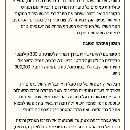
בשביל ארוחת הצהריים במסעדת הדגים היחידה במקום, המציעה
שולחנות עמוסים כל טוב דגת ופרי הים, הרבה יין עם תפריט
מקומי מפואר ביותר ושירות עם חיוך לבבי. הרעש היחיד במקום
הוא של פטיש העץ המיוחד לפיצוח שריון הלובסטרים והסרטנים.
הנוף השלו של האוקיינוס הנשקף מהחלונות הענקיים גורם
לרצות להישאר שם זמן רב.
מצפון תיפתח הטובה
אפשר גם להגיע ישירות בדרך המהירה לפורטו. כ-300 קילומטר
מפרידים בין ליסבון לפורטו. כביש A1 המהיר, מוביל היישר אל
העיר השנייה בגודלה בפורטוגל, פורטו, המונה קרוב ל-300,000
איש.
חבל הארץ הצפוני של פורטוגל הוא חבל ארץ של כרמים ויין,
פארקים ויערות וחופי ים מרהיבים. העיר הגדולה ומרכז הפעילות
היא פורטו השוכנת על גדות נהר הדו'אורו. מצד אחד של הנהר
שוכנת פורטו ומהצד השני וילה נובה דה גאיה, בה אפשר למצוא
את כל בתי הפורט ואת מרכז המסחר ביין הפורט הפורטוגלי.
העיר עצמה די ממוצעת, עד שמגיעים אל המרכז העתיק והיפה
היורד אל גדת הנהר. רובע ריביירה הציורי ממוקם לאורך קו המים,