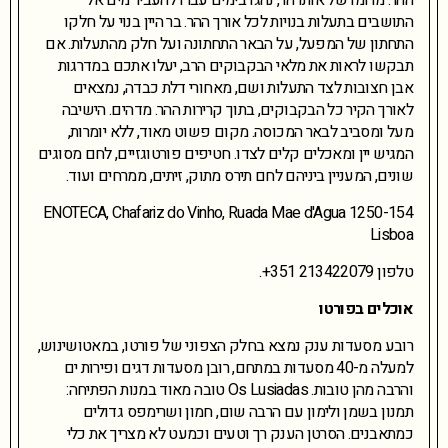
התושבים בתעלות בנויות לכל אורך ההר. בר היין בנוי על חלקו
התחתון של המפעל, על הבאר התחתונה ועל חלק מהתעלות. אם
תבקשו לראות את מלאי הבקבוקים הרב, יעלו אתכם במדרגות
אבן חצובות לצד התעלות ושם, מאחורי דלת כבדה, נמצאים
לאורך הקיר כל הבקבוקים, בתוך קרירות ההר. מדהים. הישיבה
מעל ומסביב לבאר המכוסה. מקום פשוט מאוד, ללא יומרות,
המגיש יין ומאכלים קלים לצדו. חטיפים פורטוגזיים, לחם מסוגים
שונים, המעניין ביניהם לחם תירס מתוק, זיתים, ממרחים ועוד.
ENOTECA, Chafariz do Vinho, Ruada Mae d'Agua 1250-154
Lisboa
טלפון 213422079 351+.
אוכלים בפורטו
רובע מסעדות ענק נמצא בחלק הצפוני של פורטו, במאטושינוש,
למעלה מ-40 מסעדות במתחם, רובן מסעדות דגים ופירות ים
והרבה מהן טובות. Os Lusiadas טובה מאוד במנות הפתיחה:
תמנון בשמן ולימון עם הרבה שום, חמון ושרימפס גדולים
כמתאבנים. הסרטן הענק רך וטעים וכמעט לא מצריך את כלי