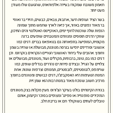
חאמון משובח שמקורו בעיירה אלפוחארס, שהטעם שלו מעודן
מעט יותר.
בשר הציד ועופות היער, ארנבות, צבאים, כבשים, חזירי בר ואווזי
בר מאוד נפוצים באזור, אך כיאה לארץ שחמש מתוך שמונה
הנפות שלה שוכנות לחוף ימים, האוקיינוס האטלנטי והים התיכון,
שווקי הדגים תוססים ומגוונים והמטבחים שופעים בדגה
מקומית, המופיעה בתפארתה גם בטאפאס בברים. דגים כמו
אנשובי וסרדינים יופיעו בגרסה מטוגנת, מבושלת או שרויה בשמן
וחומץ. אהובים עלי ביחוד האנשובי הטריים הנקראים בוקרונס. וכן
דגים כמו בס, טונה, ברבוניות, מקרלים ועוד, מטוגנים, מבושלים או
צלויים על הגריל. ובצידם פירות ים נהדרים בגדלים שונים, כמו
שרימפס, לנגוסטינים, לובסטרים, תמנונים וצדפות שונות. אחת
המנות הטעימות היא האסקביצ'ה, דגים כבושים ומטוגנים בחומץ.
מרכיב חשוב שנוכח מאוד במנות רבות הוא שמן זית.
בגזרת הקינוחים בולט בעיקר הצ'ורוס. מעין מקלות בצק מטוגנים
המזכירים סופגנייה או ספינג' ומצופים בסוכר וקינמון, אותם
טובלים לעתים בשוקולד חם או בריבת חלב.