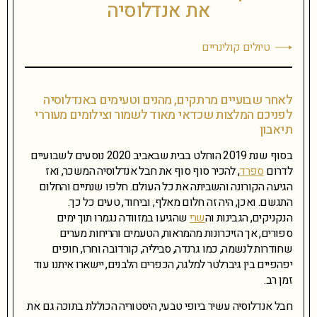
את אנדלוסיה
טיולים קולינריים
לאחר שבועיים מרתקים, מהנים וטעימים באנדלוסיה
לפניכם המלצות שכדאי מאוד לשמור וצילומים מעוררי
תיאבון
בסוף שנת 2019 הוחלט בבית שבאביב 2020 נוסעים לשבועיים
לדרום
ספרד
, להכיר סוף סוף את חבל אנדלוסיה המשכר, ואז
הגיעה הקורונה והשביתה את כל העולם. חלפו שנתיים והחלום
התגשם. ואכן, היה זה חלום מאלף, וביחוד, טעים כל כך.
הנקניקים, הגבינות וה
שרי
שהגיעו במזוודה נגמרו תוך ימים
ספורים, אך הזיכרונות מהמראות, הטעמים והריחות מערים
שחודרות לנשמה, כמו גרנדה, סביליה, קורדובה וחרז, חופים
יפהפיים בין גיברלטר למלגה, הכפרים הלבנים, יישארו איתנו עוד
זמן רב.
חבל אנדלוסיה עשיר ביופי טבעי, היסטוריה הכוללת בתוכה גם את