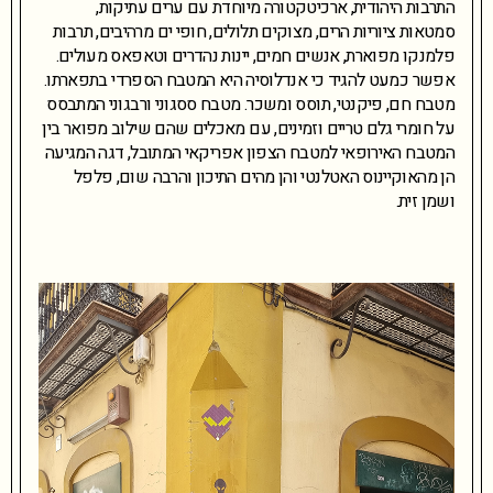
התרבות היהודית, ארכיטקטורה מיוחדת עם ערים עתיקות,
סמטאות ציוריות הרים, מצוקים תלולים, חופי ים מרהיבים, תרבות
פלמנקו מפוארת, אנשים חמים, יינות נהדרים וטאפאס מעולים.
אפשר כמעט להגיד כי אנדלוסיה היא המטבח הספרדי בתפארתו.
מטבח חם, פיקנטי, תוסס ומשכר. מטבח ססגוני ורבגוני המתבסס
על חומרי גלם טריים וזמינים, עם מאכלים שהם שילוב מפואר בין
המטבח האירופאי למטבח הצפון אפריקאי המתובל, דגה המגיעה
הן מהאוקיינוס האטלנטי והן מהים התיכון והרבה שום, פלפל
ושמן זית.