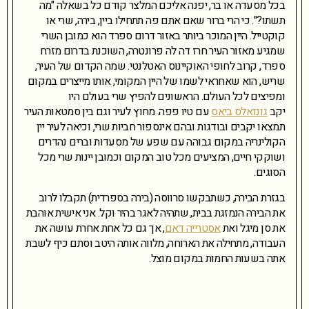
בכל מסעדה או בר, יפנה אליכם המלצר קודם כל בשאלה "מה
תשתו?". כי הרי ברור שאם אתם פה תתחילו ביין, בירה, שרי או
קוקטייל. היין המוכר ביותר באזור דרום ספרד הוא כמובן השרי
שמגיע מאזור העיר חרז דה לה פרונטרה, השוכנת בדרום מזרח
ספרד, קרוב לחופי האוקיינוס האטלנטי. שמה הקדום של העיר,
שריש, הוא שאחראי לשמו של היין המקומי, אותו מייצרים במקום
ומפיצים לכל העולם. הראשונים להפיץ שרי בעולם היו
יקב
גונזאלס ביאס
עם טיו פפה. מחוץ לעיר וגם בין סמטאות העיר
תמצאו יקבים ובודגות ובהם אינספור חביות שרי, וכיאה לעיר יין
הקולינריה במקום גבוהה עם שפע של מסעדות וברים נהדרים
ושוקקי חיים, המציעים מכל טוב המקום וכמובן יינות שרי מכל
הסוגים.
בגזרת הבירה, כשתבקשו סרווסה (בירה בספרדית) תקבלו לרוב
את הבירה הנמזגת בבית, שתהיה לאגר בהיר וקל. אני אישית אוהבת
את סן מיגל ואת
אסטרייה דאם
, אך גם כל אחת אחרת עושה את
העבודה, מתחילה את הארוחה, מלווה אותה היטב וסתם כיף לשבת
אתה בשעות החמות במקום מוצל.