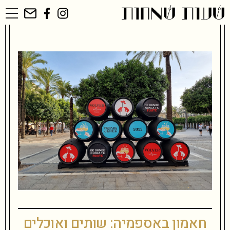
שִׂים
לֵב:
בְּאֲתָר
זֶה
מֻפְעֶלֶת
מַעֲרֶכֶת
נָגִישׁ
בִּקְלִיק
הַמְּסַיַּעַת
לִנְגִישׁוּת
הָאֲתָר.
חאמון באספמיה: שותים ואוכלים