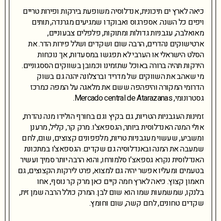
כיאה לארץ ים תיכונית, אנדלוסיה משופעת בירקות ופירות טריים
ויפים כל השנה. אספרגוס ואבוקדו שמגיעים מגרנדה, תותים
מאואלבה, עגבניות גדולות ומתוקות, פלפלים צבעוניים,
ארטישוקים נהדרים, הרבה שום ושקדים ושלל פירות הדר. את
הסלט הישראלי או הערבי לא תפגשו במסעדות, אך נוכחות
הירקות תהיה ברורה באוכל שתזמינו וכמובן בשווקים הססגוניים.
מי שאהב את השווקים של מדריד וברצלונה יהנה גם בשוק
הדרומי המקורה והיפהפה ששם את מלאגה על המפה כמרכז
גסטרונומי, Mercado central de Atarazanas.
זמינות העגבניות הטריות, גם בקיץ וגם בחורף הולידו מנה נהדרת,
אולי המנה האנדלוסית ביותר, הגספאצ'ו. מרק קר, קליל, מרענן
ומשביע, שעשוי מעגבניות טריות, מלפפונים קצוצים, שום, לחם
שמעבה את המנה ובאנדלוסיה גם שקדים. הגספאצ'ו במתכונת
האנדלוסית נקרא גספאצ'ו סלמורחו, והוא הרבה יותר סמיך ועשיר
בטעמים ומעליו אפשר יהיה גם למצוא, פרט לירקות הקצוצים, גם
חאמון קצוץ. כיאה לארץ חמה קיים כאן מרק קר נוסף, אחו
בלנקו, שמשמעות שמו הוא שום לבן. המרק כולל הרבה שמן זית,
שקדים טחונים, לחם קשה, שום וחומץ.