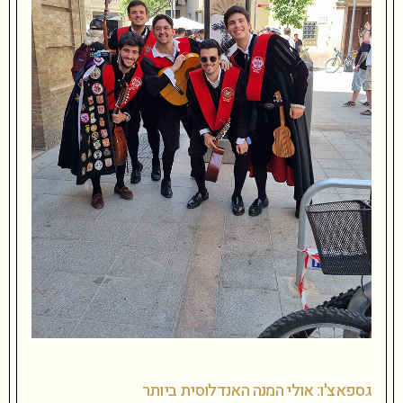
גספאצ'ו: אולי המנה האנדלוסית ביותר