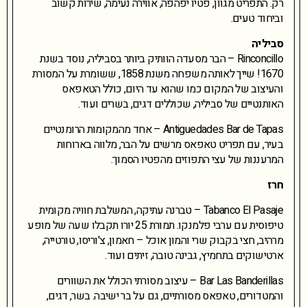
רק. התפריט מגוון, פטיו יפהפה, אווירה נעימה, שירות קשוב
וביחוד טעים.
סביליה
Rinconcillo – הבר מסעדה הוותיק ביותר בסביליה, נוסד בשנת
1670! שייך לאותה משפחה משנת 1858, ששומרת על המסורת
והעיצוב של המקום כמו שהוא עד היום, כולל הטאפאס
האותנטיים של סביליה, שכוללים דגים, בשרים ועוד.
Antiguedades Bar de Tapas – אחד מהמקומות הרומנטיים
בעיר, עם תפריט טאפאס מרשים על הבר, מלווה בארוחות
המרעננות של עצי התפוזים מהפטיו הסמוך.
חרז
Tabanco El Pasaje – טברנה עתיקה, המשלבת חוויה מקומית
טיפוסית עם ערבי פלמנקו. תמורת 25 יורו תקבלו שעה של מופע
מרהיב, חצי בקבוק שרי והמון אוכל – חאמון, צ'וריסו, טורטייה,
ארטישוקים בתחמיץ, גבינה טובה, זיתים ועוד.
Bar Las Banderillas – עיצוב מסורתי הכולל את השוורים
והמטדורים, טאפאס מסורתיים, גם על בר ישיבה. בשר, דגים,