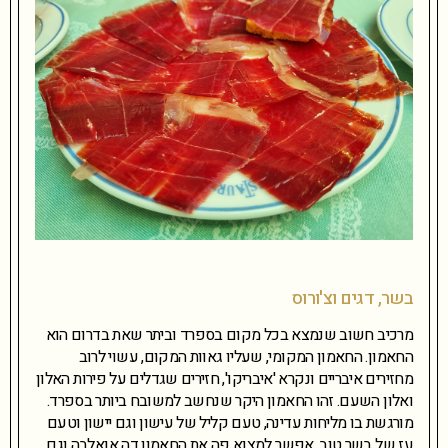
בשר, דגים וצ'ורוס
מרכיב חשוב שנמצא בכל מקום בספרד וביתר שאת בדרום הוא
החאמון. החאמון המקומי, שעליו גאוות המקום, עשוי לרוב
מחזירים איבריים ונקרא 'איבריקו', חזירים שגדלים על פירות האלון
ואלון השעם. זהו החאמון היקר שנחשב למשובח ביותר בספרד.
מורגשת בו מליחות עדינה, טעם קליל של עישון וגם יישון וטעם
עז של בשר טוב. אפשר למצוא פה את החאמון דה אואלבה וגם