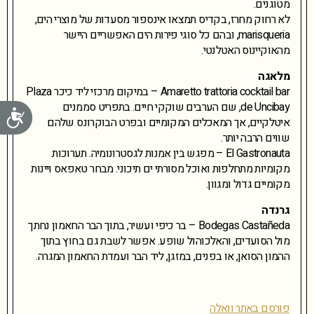
מטוגנים.
לא רחוק מחרז, בקדיס תמצאו אינספור מסעדות של מוצרי הים,
marisqueria, ובהם כל סוגי פירות הים האפשריים היישר
מהאוקיינוס האטלנטי.
מלאגה
Amaretto trattoria cocktail bar – במיקום מרכזי ליד כיכר Plaza
de Uncibay, שם הערבים שוקקי חיים. בתפריט סממנים
נג
איטלקיים, אך המאכלים המקומיים ובפרט הבוקרונס שלהם
שווים הרבה יותר.
El Gastronauta – מפגש בין אמנות לגסטרונומיה. תערוכות
מקומיות מתחלפות ואוכל מסורתי ים תיכוני. מבחר טאפאס ויינות
מקומיים גדול ומגוון.
גרנדה
Bodegas Castañeda – בר כיפי ועשיר, בתוך הבר החאמון נחתך
מול הסועדים, והאלכוהול שופע. אפשר לשבת גם בחוץ בתוך
ההמון הסואן, או בפנים, במזגן, ליד הבר ועמדת החאמון המגרה.
פורסם באתר וואלה